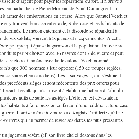
aisselle d’argent pour payer les réparations du fort. Il n’arrive à
ires, en particulier de Pierre Morpain de Saint Domingue. Lui-
 à armer des embarcations en course. Alors que Samuel Vetch et
 et y trouvent bon accueil et aide, Subercase et les habitants de
abandonnés. Le mécontentement et la discorde se répandent à
n de ses soldats, souvent très jeunes et inexpérimentés. A cette
ièvre pourpre qui épuise la garnison et la population. En octobre
conduits par Nicholson avec 36 navires dont 7 de guerre et peut-
e sa victoire, il amène avec lui le colonel Vetch nommé
se n’a que 300 hommes à leur opposer (150 de troupes réglées,
 en corsaires et en canadiens). Les « sauvages », qui s’estiment
des précédents sièges et sont mécontents des prix offerts pour
à l’écart. Les attaquants arrivent à établir une batterie à l’abri du
plusieurs nuits de suite les assiégés L’effet en est dévastateur,
les habitants à faire pression en faveur d’une reddition. Subercase
 guerre. Il arrive même à vendre aux Anglais l’artillerie qu’il ne
 livres qui lui permet de régler ses dettes les plus pressantes.
un jugement sévère (cf. son livre cité ci-dessous dans les