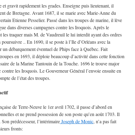
 et gravit rapidement les grades. Enseigne puis lieutenant, il
ment de Bretagne. Avant 1687, il se marie avec Marie-Anne du
tain Etienne Pesselier. Passé dans les troupes de marine, il lève
gue dans diverses campagnes contre les Iroquois. Après le
t les traquer mais M. de Vaudreuil le lui interdit ayant des ordres
oursuivre .. En 1690, il se poste à l’Ile d’Orléans avec la
ir un débarquement éventuel de Phips face à Québec. Fait
troupes en 1693, il déploie beaucoup d’activité dans cette fonction
ssaire de la Marine Tantouin de la Touche. 1696 le trouve major
c contre les Iroquois. Le Gouverneur Général l’envoie ensuite en
mpte de l’état des troupes.
ctif
aise de Terre-Neuve le 1er avril 1702, il passe d’abord en
onnelles et ne prend possession de son poste qu’en août 1703. Il
. Son prédécesseur, l’intérimaire
Joseph de Monic
, n’a pas fait
ieurs fronts: