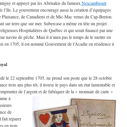
igny et appuyé par les Abénakis du fameux
Nescambiouit
de l’Ile. Le gouverneur encourage aussi la création d’équipages
de Plaisance, de Canadiens et de Mic-Mac venus du Cap-Breton.
tant sur terre que sur mer. Subercase a même en tête un projet
 religieuses Hospitalières de Québec et qui serait financé par une
ar navire de pêche. Mais il n’aura pas le temps de le mettre en
uis en 1705, il est nommé Gouverneur de l’Acadie en résidence à
oyal
édé le 22 septembre 1705, ne prend son poste que le 28 octobre
ce trois ans plus tôt, il trouve le pays dans un état lamentable et
’emprunter de l’argent et de fabriquer de la « monnaie de carte »
mme à
usieurs
ence de
 fait réparer
es en trois