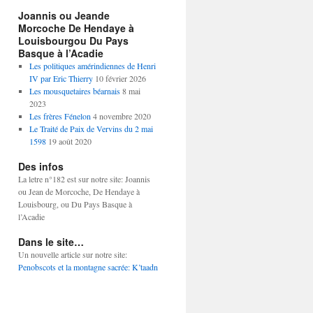
Joannis ou Jeande
Morcoche De Hendaye à
Louisbourgou Du Pays
Basque à l’Acadie
Les politiques amérindiennes de Henri
IV par Eric Thierry
10 février 2026
Les mousquetaires béarnais
8 mai
2023
Les frères Fénelon
4 novembre 2020
Le Traité de Paix de Vervins du 2 mai
1598
19 août 2020
Des infos
La letre n°182 est sur notre site: Joannis
ou Jean
de Morcoche,
De Hendaye à
Louisbourg,
ou
Du Pays Basque à
l’Acadie
Dans le site…
Un nouvelle article sur notre site:
Penobscots et la montagne sacrée: K’taadn