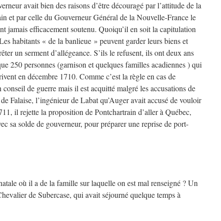
eur avait bien des raisons d’être découragé par l’attitude de la
ain et par celle du Gouverneur Général de la Nouvelle-France le
t jamais efficacement soutenu. Quoiqu’il en soit la capitulation
 Les habitants « de la banlieue » peuvent garder leurs biens et
êter un serment d’allégeance. S’ils le refusent, ils ont deux ans
t que 250 personnes (garnison et quelques familles acadiennes ) qui
arrivent en décembre 1710. Comme c’est la règle en cas de
n conseil de guerre mais il est acquitté malgré les accusations de
 de Falaise, l’ingénieur de Labat qu’Auger avait accusé de vouloir
11, il rejette la proposition de Pontchartrain d’aller à Québec,
ec sa solde de gouverneur, pour préparer une reprise de port-
atale où il a de la famille sur laquelle on est mal renseigné ? Un
 Chevalier de Subercase, qui avait séjourné quelque temps à