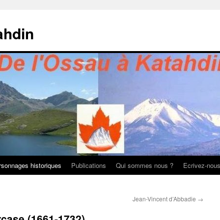
ahdin
rsonnages historiques
Publications
Qui sommes nous ?
Ecrivez-nou
Jean-Vincent d’Abbadie
→
rcase (1661-1732)