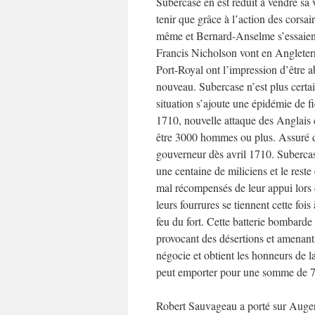
Subercase en est réduit à vendre sa v
tenir que grâce à l’action des corsa
même et Bernard-Anselme s’essaient
Francis Nicholson vont en Angleterre
Port-Royal ont l’impression d’être 
nouveau. Subercase n’est plus certai
situation s’ajoute une épidémie de f
1710, nouvelle attaque des Anglais 
être 3000 hommes ou plus. Assuré d
gouverneur dès avril 1710. Suberca
une centaine de miliciens et le reste
mal récompensés de leur appui lors 
leurs fourrures se tiennent cette fois 
feu du fort. Cette batterie bombarde 
provocant des désertions et amenant 
négocie et obtient les honneurs de la
peut emporter pour une somme de 7499
Robert Sauvageau a porté sur Auger 