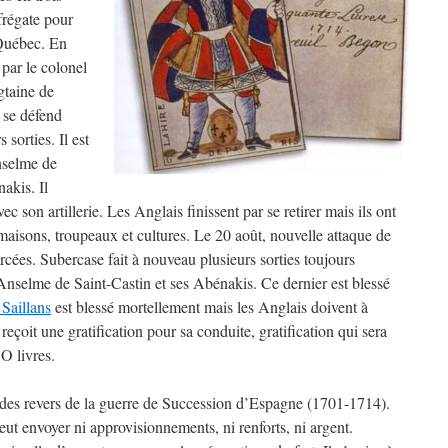
 frégate pour
 Québec. En
 par le colonel
gtaine de
 se défend
sorties. Il est
nselme de
akis. Il
c son artillerie. Les Anglais finissent par se retirer mais ils ont
sons, troupeaux et cultures. Le 20 août, nouvelle attaque de
rcées. Subercase fait à nouveau plusieurs sorties toujours
Anselme de Saint-Castin et ses Abénakis. Ce dernier est blessé
 Saillans
est blessé mortellement mais les Anglais doivent à
çoit une gratification pour sa conduite, gratification qui sera
O livres.
 des revers de la guerre de Succession d’Espagne (1701-1714).
ut envoyer ni approvisionnements, ni renforts, ni argent.