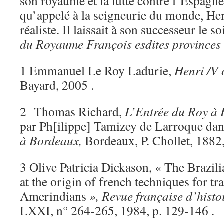
son royaume et la lutte contre l’Espagn
qu’appelé à la seigneurie du monde, Henr
réaliste. Il laissait à son successeur le s
du Royaume François esdites provinces 
1 Emmanuel Le Roy Ladurie,
Henri /V 
Bayard, 2005 .
2 Thomas Richard,
L’Entrée du Roy à
par Ph[ilippe] Tamizey de Larroque da
à Bordeaux,
Bordeaux, P. Chollet, 1882,
3 Olive Patricia Dickason, « The Brazil
at the origin of french techniques for tr
Amerindians
», Revue française d’histo
LXXI, n° 264-265, 1984, p. 129-146 .