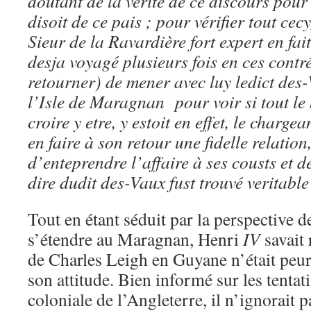
doutant de la verité de ce discours pour 
disoit de ce pais ; pour vérifier tout ce
Sieur de la Ravardière fort expert en fa
desja voyagé plusieurs fois en ces contré
retourner) de mener avec luy ledict des-
l’Isle de Maragnan pour voir si tout le b
croire y etre, y estoit en effet, le charg
en faire à son retour une fidelle relatio
d’enteprendre l’affaire à ses cousts et d
dire dudit des-Vaux fust trouvé veritable
Tout en étant séduit par la perspective 
s’étendre au Maragnan, Henri
IV
savait
de Charles Leigh en Guyane n’était peur-
son attitude. Bien informé sur les tenta
coloniale de l’Angleterre, il n’ignorait 