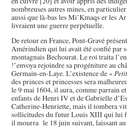
en cuivre [20] et avoir appris des indigè
nombreuses autres mines, en particulier d
aussi que là-bas les Mi’Kmaqs er les 
livraient une guerre perpétuelle.
De retour en France, Pont-Gravé présen
Amérindien qui lui avait été confié par s
montagnais Bechourat. Le roi traita l’en
!’envoya rejoindre sa progéniture au châ
Germain-en-Laye. L’existence de «
Peti
des princes et princesses sera malheure
le 9 mai 1604, il aura, comme parrain e
enfants de Henri IV et de Gabrielle d’Es
Catherine-Henriette, mais il tombera vit
sollicitudes du futur Louis XIII qui lui f
il mourra le 18 juin suivant, laissant a