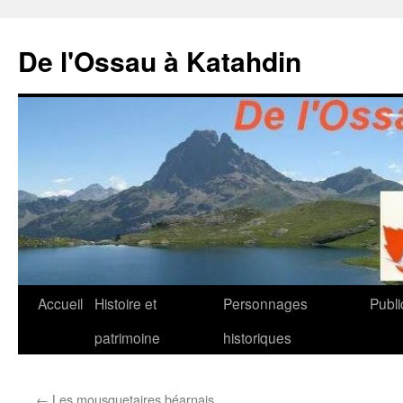
Aller
au
De l'Ossau à Katahdin
contenu
Accueil
Histoire et
Personnages
Publi
patrimoine
historiques
←
Les mousquetaires béarnais