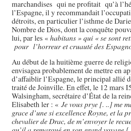
marchandises qui ne profitait qu’à l’
l’Espagne, il y recommandait l’occupat
détroits, en particulier l’isthme de Dari
Nombre de Dios, dont la conquête pouvait
lui, par les «
habitans » qui « se sont re
pour l’horreur et cruauté des Espagno
Au début de la huitième guerre de relig
envisagea probablement de mettre en app
d’affaiblir l’Espagne, le principal allié 
traité de Joinville. En effet, le 12 mars I
Walsingham, secrétaire d’État de la rei
Elisabeth ler : «
Je vous prye [. ..] me 
grace d’une si excellence Royne, et la
chevalier de Drac, de m’envoyer le recue
qu’il a remarqué en son grand voyage [.. 