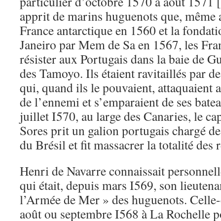
particulier d’octobre 1570 à août 1571 
apprit de marins huguenots que, même a
France antarctique en 1560 et la fondatio
Janeiro par Mem de Sa en 1567, les Fran
résister aux Portugais dans la baie de G
des Tamoyo. Ils étaient ravitaillés par d
qui, quand ils le pouvaient, attaquaient 
de l’ennemi et s’emparaient de ses bateau
juillet I570, au large des Canaries, le c
Sores prit un galion portugais chargé de 
du Brésil et fit massacrer la totalité des 
Henri de Navarre connaissait personnel
qui était, depuis mars I569, son lieutenan
l’Armée de Mer » des huguenots. Celle-c
août ou septembre I568 à La Rochelle po